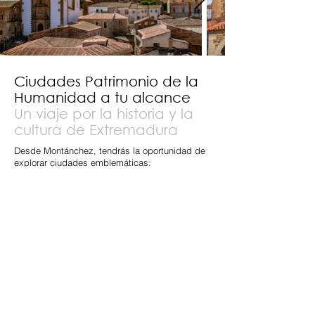
Ciudades Patrimonio de la
Humanidad a tu alcance
Un viaje por la historia y la
cultura de Extremadura
Desde Montánchez, tendrás la oportunidad de
explorar ciudades emblemáticas:
Cáceres (46 km)
Déjate transportar al pasado en un casco
histórico que combina arquitectura romana,
gótica y renacentista, declarado Patrimonio de
la Humanidad por la UNESCO.
Mérida (46 km)
La capital romana de Hispania conservar un
impresionante legado arqueológico, como el
teatro, anfiteatro y acueductos.