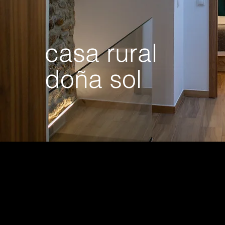
casa rural
doña sol